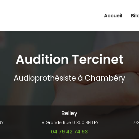
Accueil
Bil
Audioprothésiste à Chambéry
Belley
RY
18 Grande Rue 01300 BELLEY
77
04 79 42 74 93