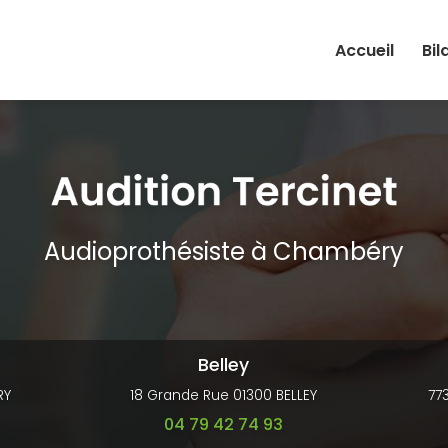
Accueil
Bil
Audioprothésiste à Chambéry
Belley
RY
18 Grande Rue 01300 BELLEY
77
04 79 42 74 93