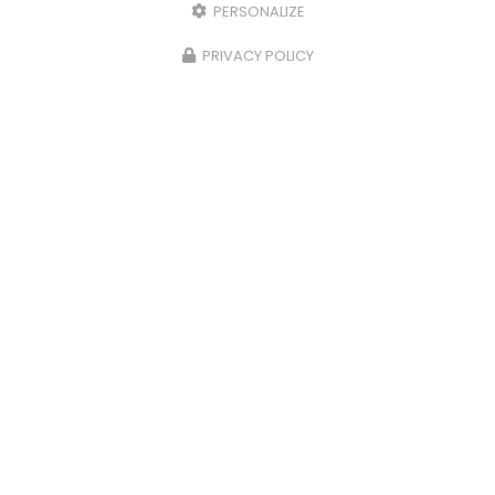
PERSONALIZE
PRIVACY POLICY
Agence Belley
18 Grande Rue
01300 BELLEY
Tél.
04 79 42 74 93