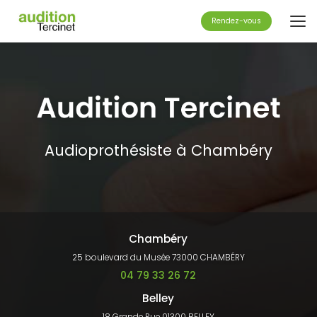
Aller
au
Rendez-vous
contenu
principal
Audioprothésiste à Chambéry
Chambéry
25 boulevard du Musée 73000 CHAMBÉRY
04 79 33 26 72
Belley