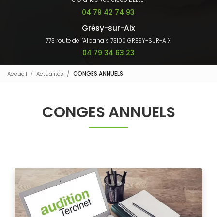
18 Grande Rue 01300 BELLEY
04 79 42 74 93
Grésy-sur-Aix
773 route de l’Albanais 73100 GRESY-SUR-AIX
04 79 34 63 23
Accueil
Actualités
CONGES ANNUELS
CONGES ANNUELS