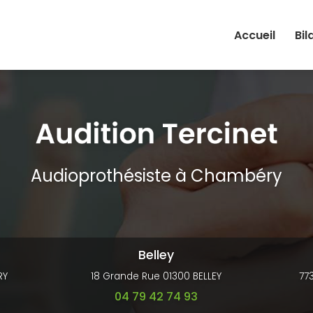
Accueil
Bil
Audioprothésiste à Chambéry
Belley
RY
18 Grande Rue 01300 BELLEY
77
04 79 42 74 93