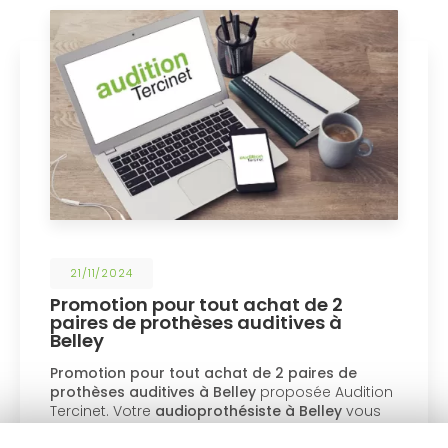
21/11/2024
Promotion pour tout achat de 2
paires de prothèses auditives à
N
Belley
0
romotion pour tout achat de 2 paires de
a
rothèses auditives à Belley
proposée Audition
s
ercinet. Votre
audioprothésiste à Belley
vous
d
nforme exceptionnelle : pour…