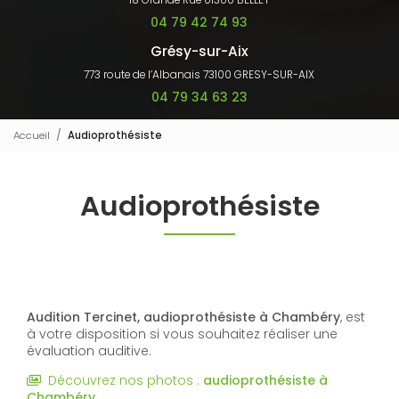
18 Grande Rue 01300 BELLEY
04 79 42 74 93
Grésy-sur-Aix
773 route de l’Albanais 73100 GRESY-SUR-AIX
04 79 34 63 23
Accueil
Audioprothésiste
Audioprothésiste
Audition Tercinet,
audioprothésiste
à Chambéry
, est
à votre disposition si vous souhaitez réaliser une
évaluation auditive.
Découvrez nos photos :
audioprothésiste
à
Chambéry
.