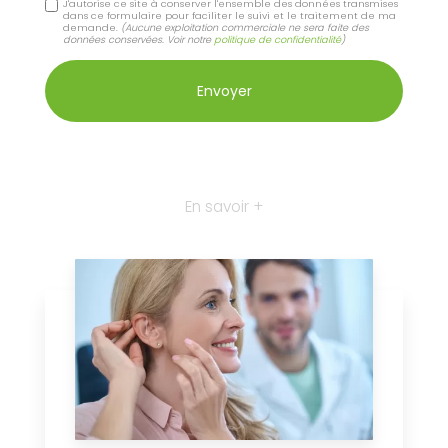
J'autorise ce site à conserver l'ensemble des données transmises
dans ce formulaire pour faciliter le suivi et le traitement de ma
demande.
(Aucune exploitation commerciale ne sera faite des
données conservées. Voir notre
politique de confidentialité
)
En savoir +