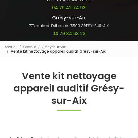
18 Grande Rue 01300 BELLEY
04 79 42 74 93
Grésy-sur-Aix
773 route de l’Albanais 73100 GRESY-SUR-AIX
04 79 34 63 23
Accueil
Secteur
Grésy-sur-Aix
Vente kit nettoyage appareil auditif Grésy-sur-Aix
Vente kit nettoyage
appareil auditif Grésy-
sur-Aix