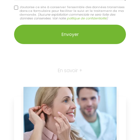
J'autorise ce site à conserver l'ensemble des données transmises
dans ce formulaire pour faciliter le suivi et le traitement de ma
demande.
(Aucune exploitation commerciale ne sera faite des
données conservées. Voir notre
politique de confidentialité
)
En savoir +