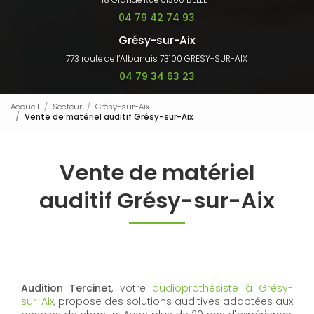
18 Grande Rue 01300 BELLEY
04 79 42 74 93
Grésy-sur-Aix
773 route de l’Albanais 73100 GRESY-SUR-AIX
04 79 34 63 23
Accueil
Secteur
Grésy-sur-Aix
Vente de matériel auditif Grésy-sur-Aix
Vente de matériel
auditif Grésy-sur-Aix
Audition Tercinet
, votre
audioprothésiste à Grésy-
sur-Aix
, propose des solutions auditives adaptées aux