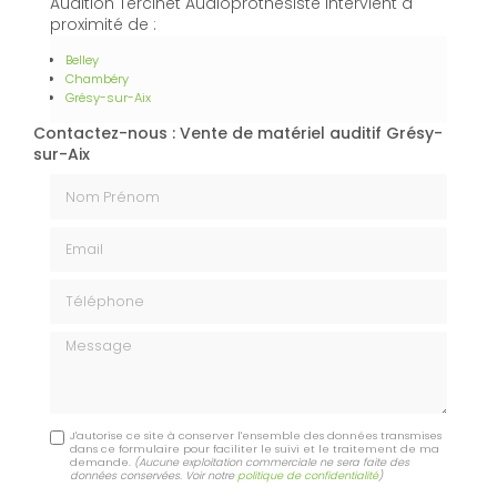
Audition Tercinet Audioprothésiste intervient à
proximité de :
Belley
Chambéry
Grésy-sur-Aix
Contactez-nous : Vente de matériel auditif Grésy-
sur-Aix
Nom Prénom
Email
Téléphone
Message
J'autorise ce site à conserver l'ensemble des données transmises
dans ce formulaire pour faciliter le suivi et le traitement de ma
demande.
(Aucune exploitation commerciale ne sera faite des
données conservées. Voir notre
politique de confidentialité
)