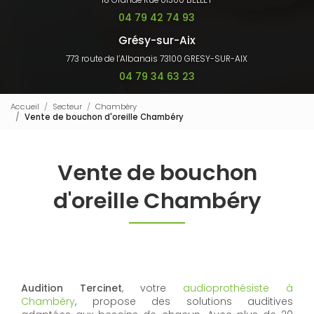
18 Grande Rue 01300 BELLEY
04 79 42 74 93
Grésy-sur-Aix
773 route de l’Albanais 73100 GRESY-SUR-AIX
04 79 34 63 23
Accueil
Secteur
Chambéry
Vente de bouchon d'oreille Chambéry
Vente de bouchon
d'oreille Chambéry
Audition Tercinet
, votre
audioprothésiste à
Chambéry
, propose des solutions auditives