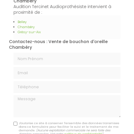
Chambéry
Audition Tercinet Audioprothésiste intervient à
proximité de :
Belley
Chambéry
Grésy-sur-Aix
Contactez-nous : Vente de bouchon d'oreille
Chambéry
Nom Prénom
Email
Téléphone
Message
J'autorise ce site à conserver l'ensemble des données transmises
dans ce formulaire pour faciliter le suivi et le traitement de ma
demande.
(Aucune exploitation commerciale ne sera faite des
données conservées. Voir notre
politique de confidentialité
)