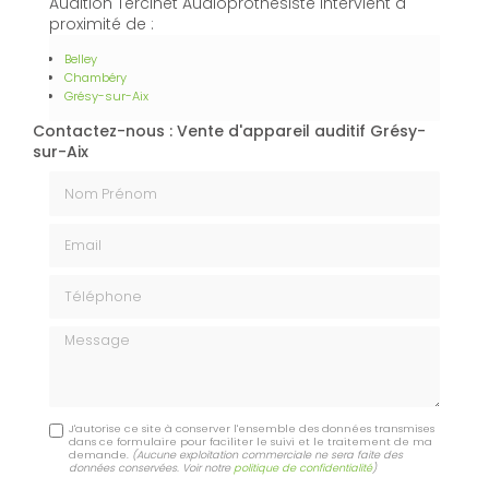
Audition Tercinet Audioprothésiste intervient à
proximité de :
Belley
Chambéry
Grésy-sur-Aix
Contactez-nous : Vente d'appareil auditif Grésy-
sur-Aix
Nom Prénom
Email
Téléphone
Message
J'autorise ce site à conserver l'ensemble des données transmises
dans ce formulaire pour faciliter le suivi et le traitement de ma
demande.
(Aucune exploitation commerciale ne sera faite des
données conservées. Voir notre
politique de confidentialité
)