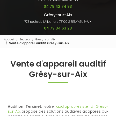
18 Grande Rue 01300 BELLEY
04 79 42 74 93
Grésy-sur-Aix
773 route de l’Albanais 73100 GRESY-SUR-AIX
04 79 34 63 23
Accueil
Secteur
Grésy-sur-Aix
Vente d'appareil auditif Grésy-sur-Aix
Vente d'appareil auditif
Grésy-sur-Aix
Audition Tercinet
, votre
audioprothésiste à Grésy-
sur-Aix
, propose des solutions auditives adaptées aux