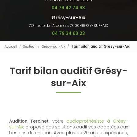
18 Grande Rue 01300 BELLEY
04 79 42 74 93
Grésy-sur-Aix
773 route de l’Albanais 73100 GRESY-SUR-AIX
04 79 34 63 23
Accueil
Secteur
Grésy-sur-Aix
Tarif bilan auditif Grésy-sur-Aix
Tarif bilan auditif Grésy-
sur-Aix
Audition Tercinet
, votre
audioprothésiste à Grésy-
sur-Aix
, propose des solutions auditives adaptées aux
besoins de chacun. Avec plus de 20 ans d'expérience,