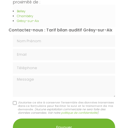
proximité de :
Belley
Chambéry
Grésy-sur-Aix
Contactez-nous : Tarif bilan auditif Grésy-sur-Aix
Nom Prénom
Email
Téléphone
Message
J'autorise ce site à conserver l'ensemble des données transmises
dans ce formulaire pour faciliter le suivi et le traitement de ma
demande.
(Aucune exploitation commerciale ne sera faite des
données conservées. Voir notre
politique de confidentialité
)