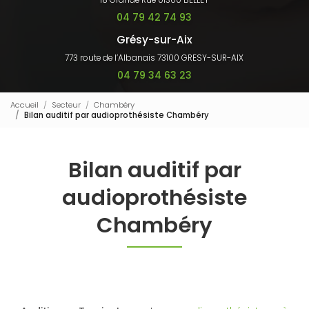
18 Grande Rue 01300 BELLEY
04 79 42 74 93
Grésy-sur-Aix
773 route de l’Albanais 73100 GRESY-SUR-AIX
04 79 34 63 23
Accueil
Secteur
Chambéry
Bilan auditif par audioprothésiste Chambéry
Bilan auditif par
audioprothésiste
Chambéry