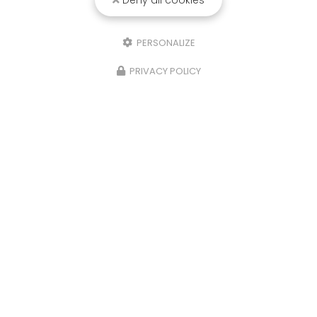
Deny all cookies
PERSONALIZE
PRIVACY POLICY
Agence Belley
18 Grande Rue
01300 BELLEY